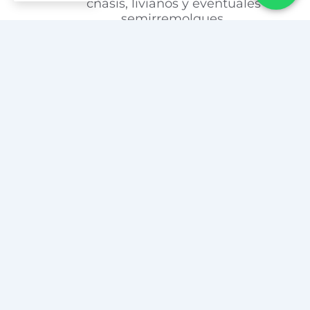
chasis, livianos y eventuales
semirremolques.
Sectores de acceso controlado y
circulación segura.
Se diseñó un
sistema de seguridad
perimetral y control de accesos
, con
previsión para la incorporación de
tecnología de vigilancia y control.
Se planificó la
infraestructura de servicios
con una visión integral y escalable,
garantizando la viabilidad técnica del
desarrollo en todas sus etapas.
Se definió una
estrategia de etapabilidad
,
permitiendo ejecutar el proyecto de
manera progresiva, optimizando la
inversión y acompañando el crecimiento
operativo del cliente.