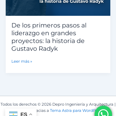
proyectos:
la
historia
de
De los primeros pasos al
Gustavo
liderazgo en grandes
Radyk
proyectos: la historia de
Gustavo Radyk
Leer más »
Todos los derechos © 2026 Depro Ingeniería y Arquitectura |
Funciona gracias a
Tema Astra para WordPress
ES