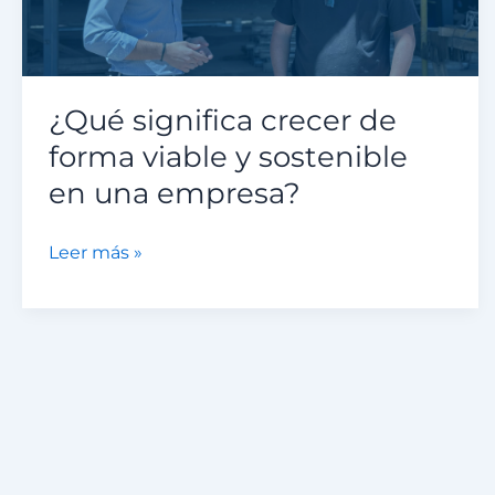
sostenible
en
una
empresa?
¿Qué significa crecer de
forma viable y sostenible
en una empresa?
Leer más »